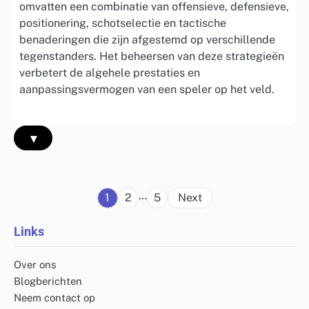
omvatten een combinatie van offensieve, defensieve,
positionering, schotselectie en tactische
benaderingen die zijn afgestemd op verschillende
tegenstanders. Het beheersen van deze strategieën
verbetert de algehele prestaties en
aanpassingsvermogen van een speler op het veld.
▾
Posts
…
1
2
5
Next
pagination
Links
Over ons
Blogberichten
Neem contact op