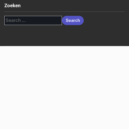
Zoeken
Search
for: