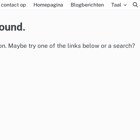
contact op
Homepagina
Blogberichten
Taal
found.
ion. Maybe try one of the links below or a search?