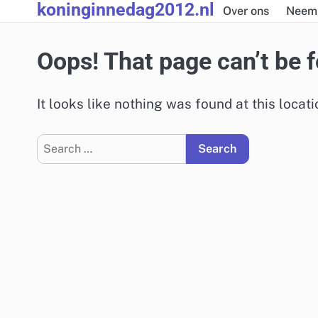
koninginnedag2012.nl
Skip
Over ons
Neem 
to
content
Oops! That page can’t be 
It looks like nothing was found at this locat
Search
for: