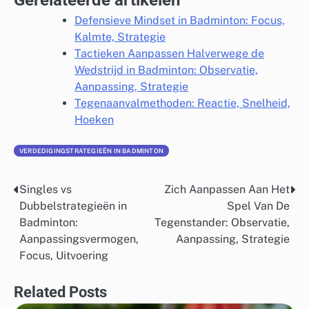
Gerelateerde artikelen
Defensieve Mindset in Badminton: Focus,
Kalmte, Strategie
Tactieken Aanpassen Halverwege de
Wedstrijd in Badminton: Observatie,
Aanpassing, Strategie
Tegenaanvalmethoden: Reactie, Snelheid,
Hoeken
VERDEDIGINGSTRATEGIEËN IN BADMINTON
Singles vs
Zich Aanpassen Aan Het
Post
Dubbelstrategieën in
Spel Van De
navigation
Badminton:
Tegenstander: Observatie,
Aanpassingsvermogen,
Aanpassing, Strategie
Focus, Uitvoering
Related Posts