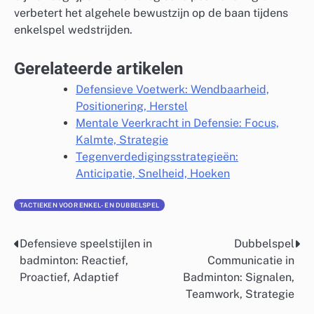
verbetert het algehele bewustzijn op de baan tijdens
enkelspel wedstrijden.
Gerelateerde artikelen
Defensieve Voetwerk: Wendbaarheid,
Positionering, Herstel
Mentale Veerkracht in Defensie: Focus,
Kalmte, Strategie
Tegenverdedigingsstrategieën:
Anticipatie, Snelheid, Hoeken
TACTIEKEN VOOR ENKEL- EN DUBBELSPEL
Defensieve speelstijlen in
Dubbelspel
Post
badminton: Reactief,
Communicatie in
navigation
Proactief, Adaptief
Badminton: Signalen,
Teamwork, Strategie